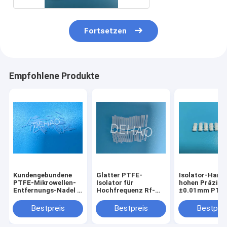
Fortsetzen
Empfohlene Produkte
Kundengebundene
Glatter PTFE-
Isolator-Harz 
PTFE-Mikrowellen-
Isolator für
hohen Präzisi
Entfernungs-Nadel 0
Hochfrequenz Rf-
±0.01mm PTF
- 6Mpa
Entfernungs-Nadel
beschichtete
auflösbaren B
Bestpreis
Bestpreis
Bestprei