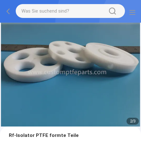
2
/
3
Rf-Isolator PTFE formte Teile